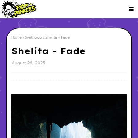
Home
Synthpop
Shelita - Fade
Shelita - Fade
August 26, 2025