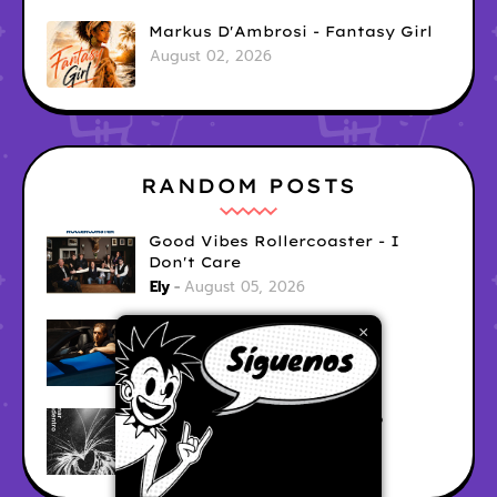
Markus D'Ambrosi - Fantasy Girl
August 02, 2026
RANDOM POSTS
Good Vibes Rollercoaster - I
Don't Care
Ely
August 05, 2026
Hyperwulf - FaceTime
×
Ely
August 04, 2026
BARRACÜDA - Mar Adentro
Ely
August 04, 2026