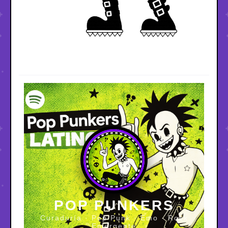
POP PUNKERS
Curaduría · Pop Punk · Emo · Rock
Emergente