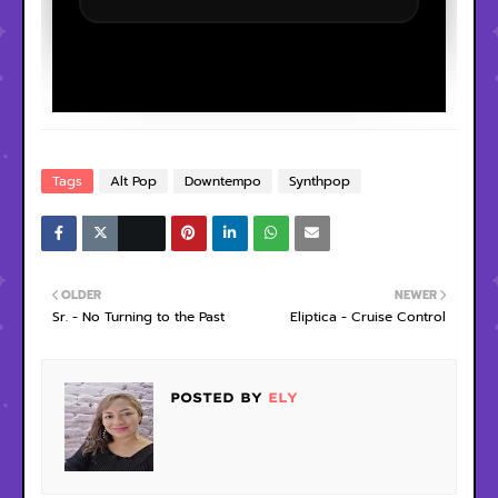
Tags
Alt Pop
Downtempo
Synthpop
OLDER
NEWER
Sr. - No Turning to the Past
Eliptica - Cruise Control
POSTED BY
ELY