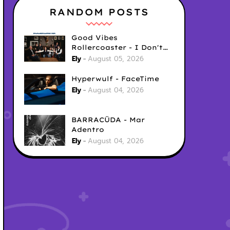
RANDOM POSTS
Good Vibes
Rollercoaster - I Don't
Care
Ely
August 05, 2026
Hyperwulf - FaceTime
Ely
August 04, 2026
BARRACÜDA - Mar
Adentro
Ely
August 04, 2026