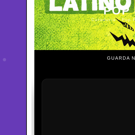
POP
Curaduría · Pop 
GUARDA N