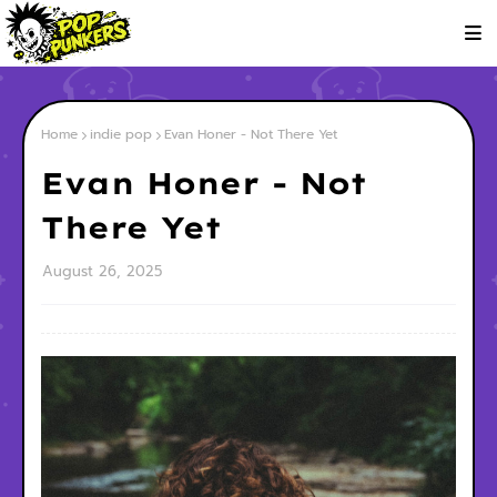
Home
indie pop
Evan Honer - Not There Yet
Evan Honer - Not
There Yet
August 26, 2025