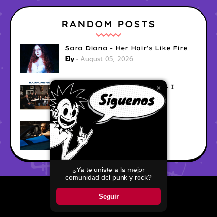
RANDOM POSTS
Sara Diana - Her Hair's Like Fire
Ely
August 05, 2026
Good Vibes Rollercoaster - I
×
Don't Care
Ely
August 05, 2026
Hyperwulf - FaceTime
Ely
August 04, 2026
¿Ya te uniste a la mejor
comunidad del punk y rock?
Home
About
Contact Us
Seguir
Copyright ©
2026
Pop Punkers