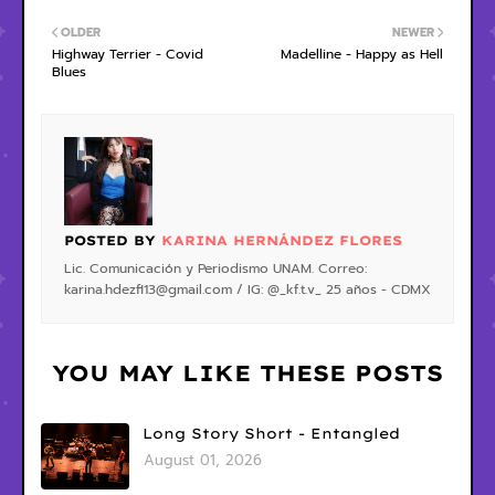
OLDER
NEWER
Highway Terrier - Covid
Madelline - Happy as Hell
Blues
POSTED BY
KARINA HERNÁNDEZ FLORES
Lic. Comunicación y Periodismo UNAM. Correo:
karina.hdezfl13@gmail.com / IG: @_kf.t.v_ 25 años - CDMX
YOU MAY LIKE THESE POSTS
Long Story Short - Entangled
August 01, 2026