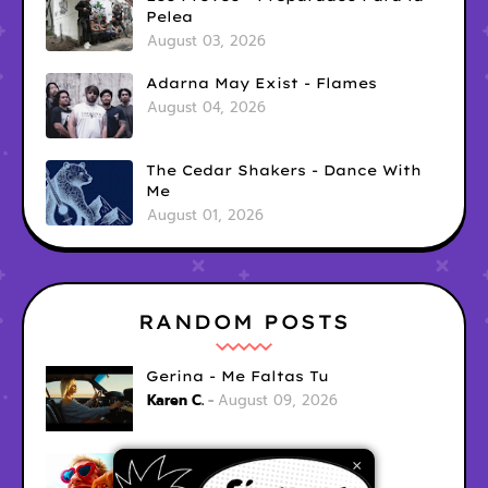
Pelea
August 03, 2026
Adarna May Exist - Flames
August 04, 2026
The Cedar Shakers - Dance With
Me
August 01, 2026
RANDOM POSTS
Gerina - Me Faltas Tu
Karen C.
August 09, 2026
jak demo - trojan war
×
Karen C.
August 09, 2026