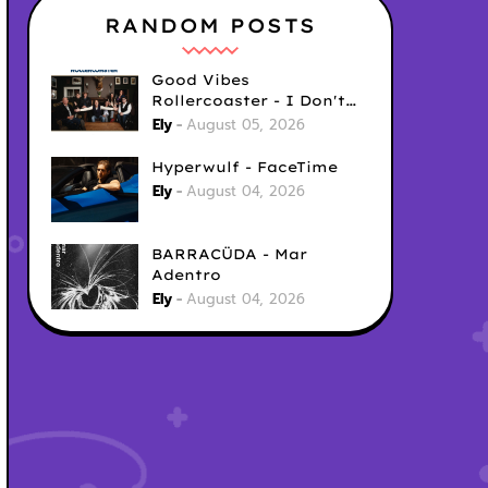
RANDOM POSTS
Good Vibes
Rollercoaster - I Don't
Care
Ely
August 05, 2026
Hyperwulf - FaceTime
Ely
August 04, 2026
BARRACÜDA - Mar
Adentro
Ely
August 04, 2026