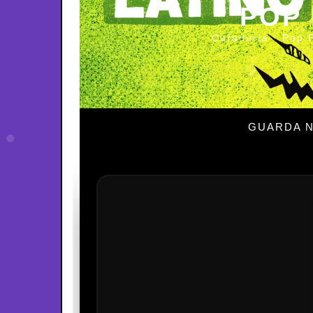
POP
Curaduría · Pop 
GUARDA N