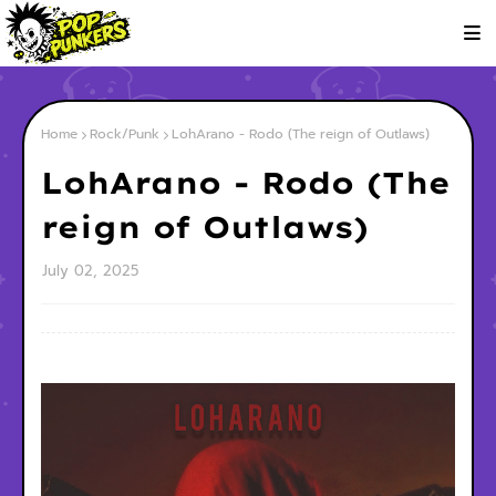
Home
Rock/Punk
LohArano - Rodo (The reign of Outlaws)
LohArano - Rodo (The
reign of Outlaws)
July 02, 2025