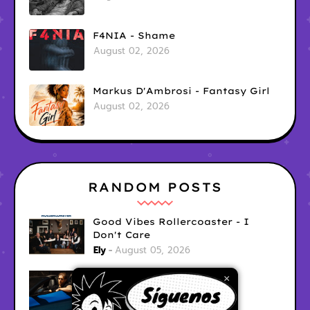
F4NIA - Shame
August 02, 2026
Markus D'Ambrosi - Fantasy Girl
August 02, 2026
RANDOM POSTS
Good Vibes Rollercoaster - I
Don't Care
Ely
August 05, 2026
Hyperwulf - FaceTime
×
Ely
August 04, 2026