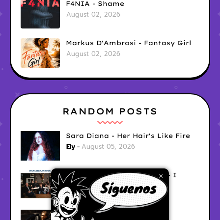
F4NIA - Shame
August 02, 2026
Markus D'Ambrosi - Fantasy Girl
August 02, 2026
RANDOM POSTS
Sara Diana - Her Hair's Like Fire
Ely
August 05, 2026
Good Vibes Rollercoaster - I
×
Don't Care
Ely
August 05, 2026
Hyperwulf - FaceTime