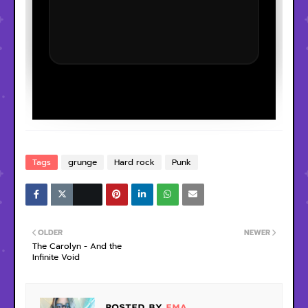
Tags
grunge
Hard rock
Punk
OLDER
NEWER
The Carolyn - And the
Infinite Void
POSTED BY
EMA