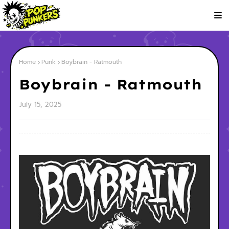
Home
Punk
Boybrain - Ratmouth
Boybrain - Ratmouth
July 15, 2025