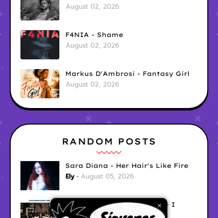
August 02, 2026
F4NIA - Shame
August 02, 2026
Markus D'Ambrosi - Fantasy Girl
August 02, 2026
RANDOM POSTS
Sara Diana - Her Hair's Like Fire
Ely
August 05, 2026
Good Vibes Rollercoaster - I
×
Don't Care