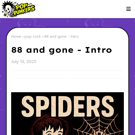
Home
pop rock
88 and gone - Intro
88 and gone - Intro
July 13, 2025