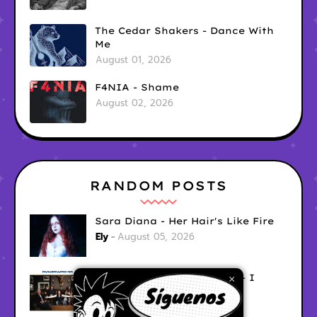
The Cedar Shakers - Dance With
Me
August 01, 2026
F4NIA - Shame
August 02, 2026
RANDOM POSTS
Sara Diana - Her Hair's Like Fire
Ely
August 05, 2026
Good Vibes Rollercoaster - I
×
Don't Care
Ely
August 05, 2026