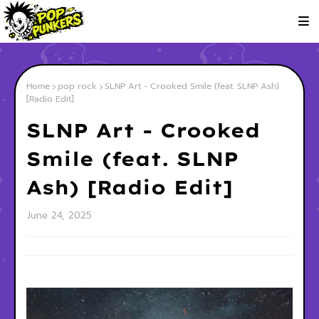
Home
pop rock
SLNP Art - Crooked Smile (feat. SLNP Ash)
[Radio Edit]
SLNP Art - Crooked
Smile (feat. SLNP
Ash) [Radio Edit]
June 24, 2025