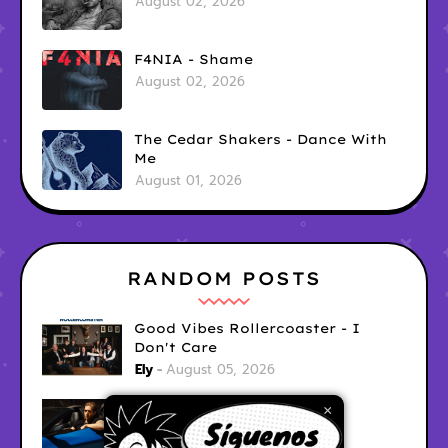
August 02, 2026
F4NIA - Shame
August 02, 2026
The Cedar Shakers - Dance With
Me
August 01, 2026
RANDOM POSTS
Good Vibes Rollercoaster - I
Don't Care
Ely
August 05, 2026
Hyperwulf - FaceTime
×
Ely
August 04, 2026