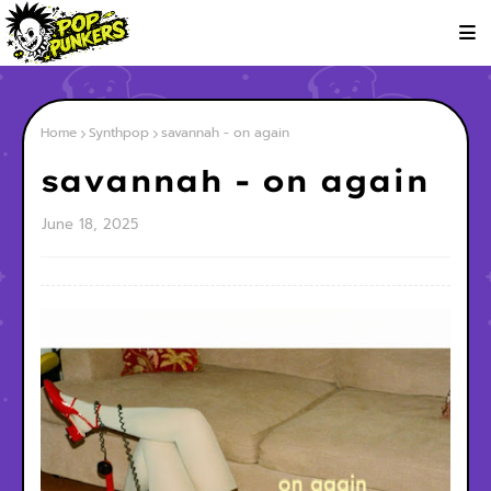
Home
Synthpop
savannah - on again
savannah - on again
June 18, 2025