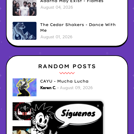
Adarna May Exist - Flames
August 04, 2026
The Cedar Shakers - Dance With
Me
August 01, 2026
RANDOM POSTS
CAYU - Mucha Lucha
Karen C.
August 09, 2026
Dead Pollys - Shoot 'em All
×
Karen C.
August 09, 2026
Gerina - Me Faltas Tu