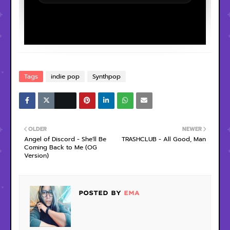
Tags
indie pop
Synthpop
OLDER
NEWER
Angel of Discord - She'll Be
TRASHCLUB - All Good, Man
Coming Back to Me (OG
Version)
POSTED BY
EMA