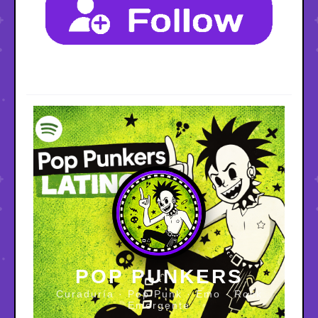
POP PUNKERS
Curaduría · Pop Punk · Emo · Rock
Emergente