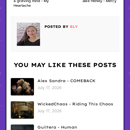
a grieving mind - My
Jake Henley - Mercy
Heartache
POSTED BY
ELY
YOU MAY LIKE THESE POSTS
Alex Sandra - COMEBACK
July 17, 2026
WickedChaos - Riding This Chaos
July 17, 2026
Guiltera - Human