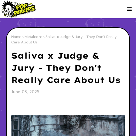
Home
Metalcore
Saliva x Judge & Jury - They Don't Really
Care About Us
Saliva x Judge &
Jury - They Don't
Really Care About Us
June 03, 2025