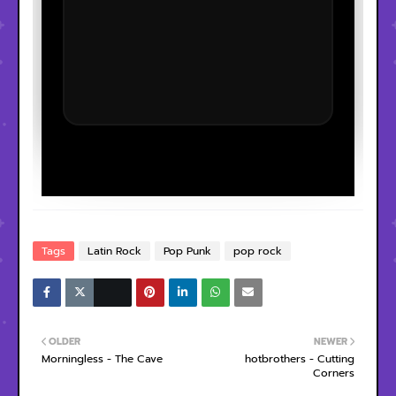
Tags
Latin Rock
Pop Punk
pop rock
OLDER
NEWER
Morningless - The Cave
hotbrothers - Cutting
Corners