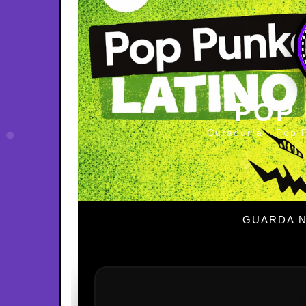
POP
Curaduría · Pop 
GUARDA N