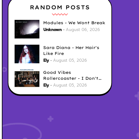
RANDOM POSTS
Modules - We Wont Break
Unknown
August 06, 2026
Sara Diana - Her Hair's
Like Fire
Ely
August 05, 2026
Good Vibes
Rollercoaster - I Don't
Care
Ely
August 05, 2026