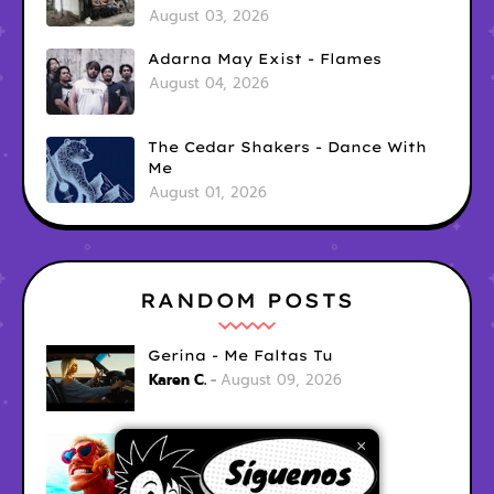
August 03, 2026
Adarna May Exist - Flames
August 04, 2026
The Cedar Shakers - Dance With
Me
August 01, 2026
RANDOM POSTS
Gerina - Me Faltas Tu
Karen C.
August 09, 2026
jak demo - trojan war
×
Karen C.
August 09, 2026