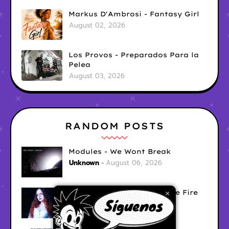
Markus D'Ambrosi - Fantasy Girl
August 02, 2026
Los Provos - Preparados Para la
Pelea
August 03, 2026
RANDOM POSTS
Modules - We Wont Break
Unknown
August 06, 2026
Sara Diana - Her Hair's Like Fire
×
Ely
August 05, 2026