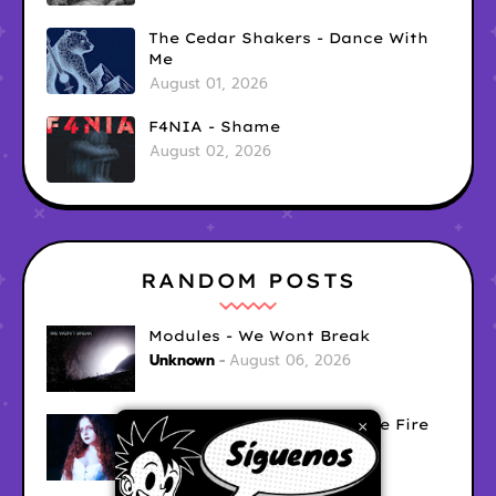
The Cedar Shakers - Dance With
Me
August 01, 2026
F4NIA - Shame
August 02, 2026
RANDOM POSTS
Modules - We Wont Break
Unknown
August 06, 2026
Sara Diana - Her Hair's Like Fire
×
Ely
August 05, 2026