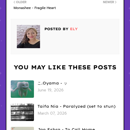
OLDER
NEWER
Monashee - Fragile Heart
POSTED BY
ELY
YOU MAY LIKE THESE POSTS
こ.Oyama - ッ
June 19, 2026
Taifa Nia - Paralyzed (set to stun)
March 07, 2026
Jan Esbra - To Call Home