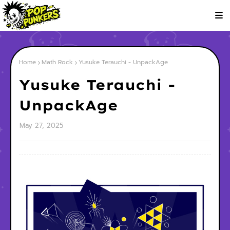
Home
Math Rock
Yusuke Terauchi - UnpackAge
Yusuke Terauchi -
UnpackAge
May 27, 2025