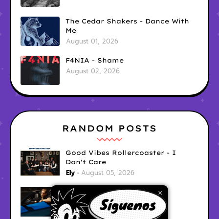
The Cedar Shakers - Dance With
Me
August 01, 2026
F4NIA - Shame
August 02, 2026
RANDOM POSTS
Good Vibes Rollercoaster - I
Don't Care
Ely
August 05, 2026
Hyperwulf - FaceTime
×
Ely
August 04, 2026