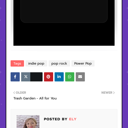
Tags
indie pop
pop rock
Power Pop
OLDER
NEWER
Trash Garden - All for You
POSTED BY
ELY