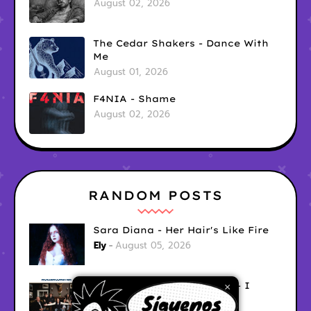
August 02, 2026
The Cedar Shakers - Dance With
Me
August 01, 2026
F4NIA - Shame
August 02, 2026
RANDOM POSTS
Sara Diana - Her Hair's Like Fire
Ely
August 05, 2026
Good Vibes Rollercoaster - I
×
Don't Care