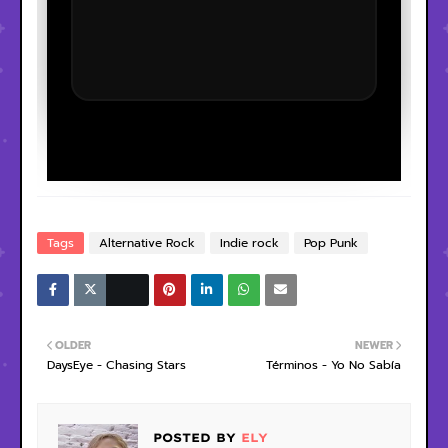
Tags
Alternative Rock
Indie rock
Pop Punk
OLDER
NEWER
DaysEye - Chasing Stars
Términos - Yo No Sabía
POSTED BY
ELY