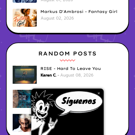
Markus D'Ambrosi - Fantasy Girl
August 02, 2026
RANDOM POSTS
RISE - Hard To Leave You
Karen C.
August 08, 2026
Ari Fraser - Let Her Go
×
Karen C.
August 08, 2026
Smii - Red City Lights
Karen C.
August 08, 2026