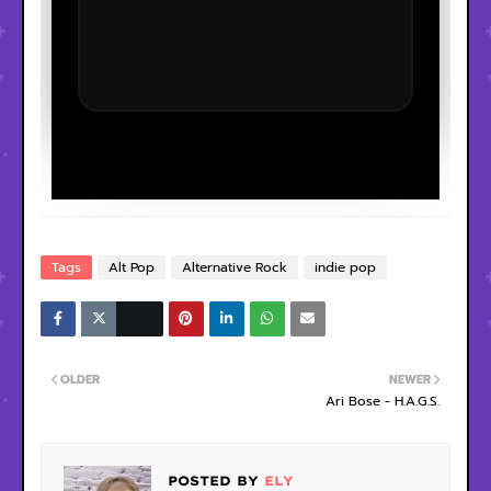
Tags
Alt Pop
Alternative Rock
indie pop
OLDER
NEWER
Ari Bose - H.A.G.S.
POSTED BY
ELY