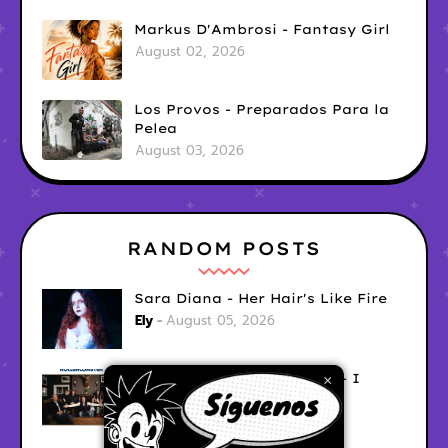
Markus D'Ambrosi - Fantasy Girl
August 02, 2026
Los Provos - Preparados Para la
Pelea
August 03, 2026
RANDOM POSTS
Sara Diana - Her Hair's Like Fire
Ely
August 05, 2026
Good Vibes Rollercoaster - I
×
Don't Care
Ely
August 05, 2026