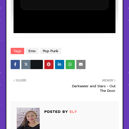
Tags
Emo
Pop Punk
OLDER
NEWER
Darkwater and Stars - Out
The Door
POSTED BY
ELY