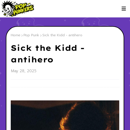
Home
Pop Punk
Sick the Kidd - antihero
Sick the Kidd -
antihero
May 28, 2025