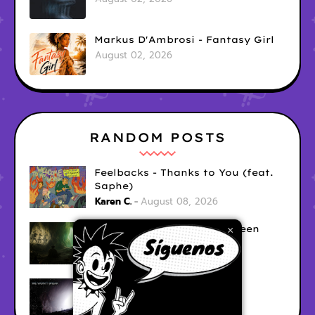
Markus D'Ambrosi - Fantasy Girl
August 02, 2026
RANDOM POSTS
Feelbacks - Thanks to You (feat.
Saphe)
Karen C.
August 08, 2026
MAXSIMUL - Out of the Green
×
Karen C.
August 08, 2026
Modules - We Wont Break
Unknown
August 06, 2026