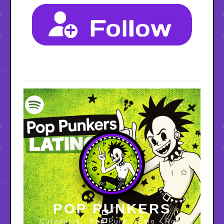
POP PUNKERS
Curaduría · Pop Punk · Emo · Rock