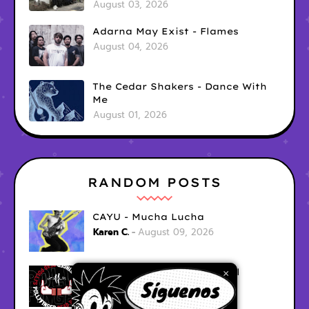
August 03, 2026
Adarna May Exist - Flames
August 04, 2026
The Cedar Shakers - Dance With
Me
August 01, 2026
RANDOM POSTS
CAYU - Mucha Lucha
Karen C.
August 09, 2026
Dead Pollys - Shoot 'em All
×
Karen C.
August 09, 2026