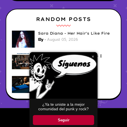
RANDOM POSTS
Sara Diana - Her Hair's Like Fire
Ely
August 05, 2026
Good Vibes Rollercoaster - I
×
Don't Care
Ely
August 05, 2026
Hyperwulf - FaceTime
Ely
August 04, 2026
¿Ya te uniste a la mejor
comunidad del punk y rock?
Home
About
Contact Us
Seguir
Copyright ©
2026
Pop Punkers