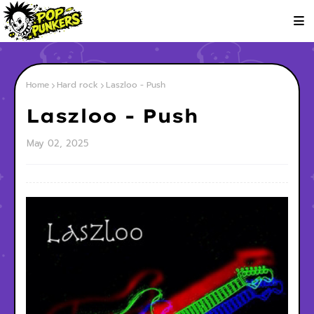
Home
Hard rock
Laszloo - Push
Laszloo - Push
May 02, 2025