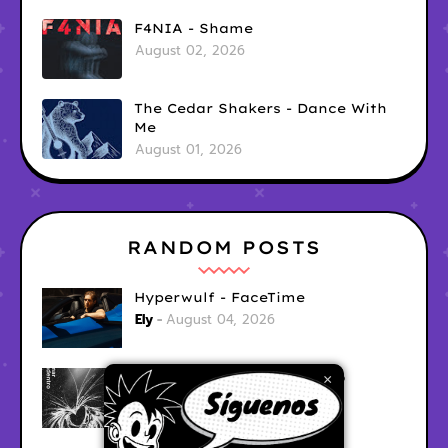
F4NIA - Shame
August 02, 2026
The Cedar Shakers - Dance With
Me
August 01, 2026
RANDOM POSTS
Hyperwulf - FaceTime
Ely
August 04, 2026
BARRACÜDA - Mar Adentro
×
Ely
August 04, 2026