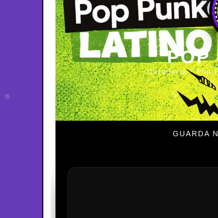
POP
Curaduría · Pop 
GUARDA N