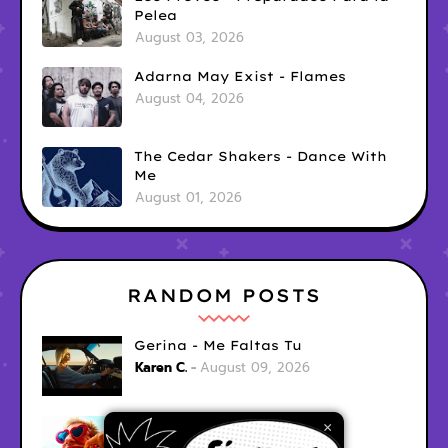
Pelea
August 03, 2026
Adarna May Exist - Flames
August 04, 2026
The Cedar Shakers - Dance With
Me
August 01, 2026
RANDOM POSTS
Gerina - Me Faltas Tu
Karen C.
August 09, 2026
jak demo - trojan war
×
Karen C.
August 09, 2026