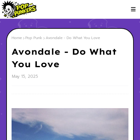
Home
Pop Punk
Avondale - Do What You Love
Avondale - Do What
You Love
May 15, 2025