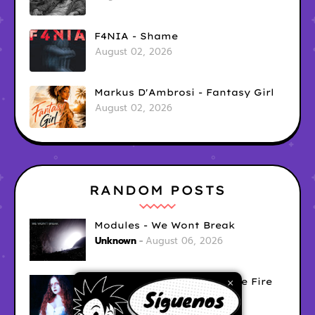
F4NIA - Shame
August 02, 2026
Markus D'Ambrosi - Fantasy Girl
August 02, 2026
RANDOM POSTS
Modules - We Wont Break
Unknown
August 06, 2026
Sara Diana - Her Hair's Like Fire
×
Ely
August 05, 2026