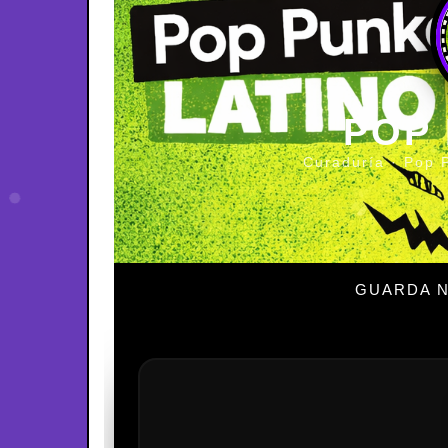
POP
Curaduría · Pop 
GUARDA N