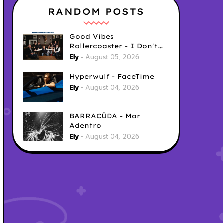
RANDOM POSTS
Good Vibes
Rollercoaster - I Don't
Care
Ely
August 05, 2026
Hyperwulf - FaceTime
Ely
August 04, 2026
BARRACÜDA - Mar
Adentro
Ely
August 04, 2026