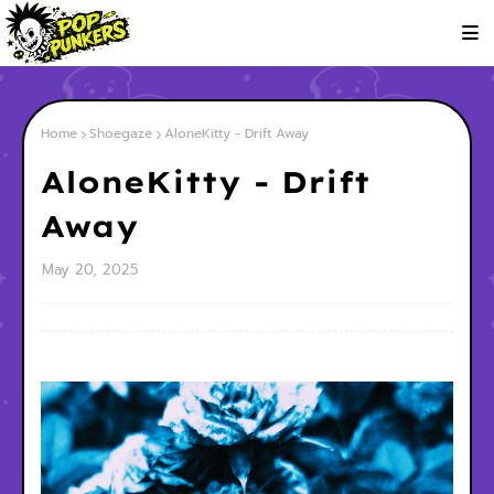
Home
Shoegaze
AloneKitty - Drift Away
AloneKitty - Drift
Away
May 20, 2025