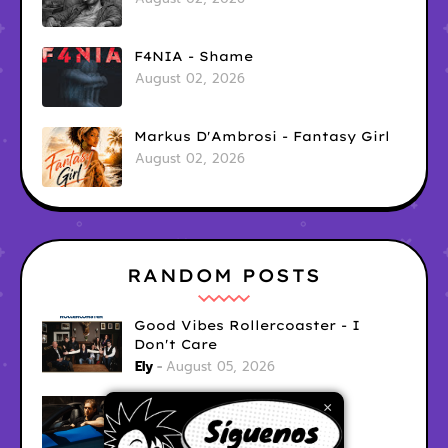
F4NIA - Shame
August 02, 2026
Markus D'Ambrosi - Fantasy Girl
August 02, 2026
RANDOM POSTS
Good Vibes Rollercoaster - I
Don't Care
Ely
August 05, 2026
Hyperwulf - FaceTime
×
Ely
August 04, 2026