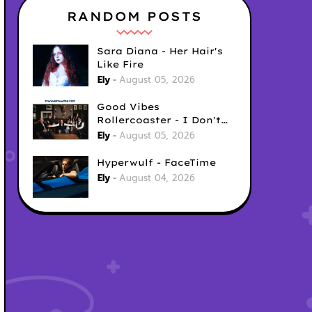
RANDOM POSTS
Sara Diana - Her Hair's
Like Fire
Ely
August 05, 2026
Good Vibes
Rollercoaster - I Don't
Care
Ely
August 05, 2026
Hyperwulf - FaceTime
Ely
August 04, 2026