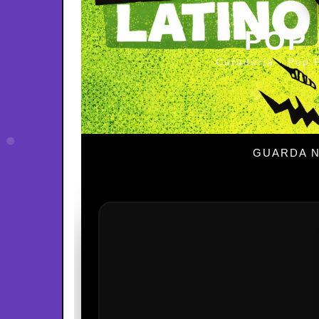
POP
Curaduría · Pop 
GUARDA N