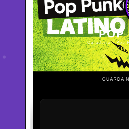
POP
Curaduría · Pop 
GUARDA N