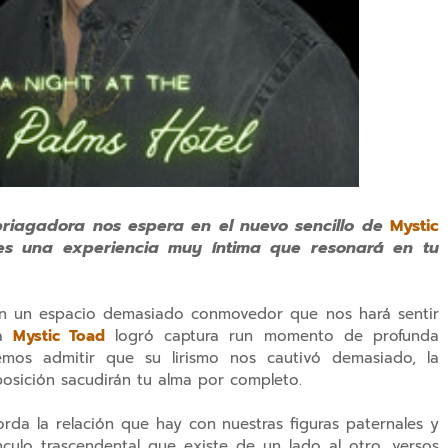
briagadora nos espera en el nuevo sencillo de
Mystic
es una experiencia muy íntima que resonará en tu
rán un espacio demasiado conmovedor que nos hará sentir
a
Mystic Toad
logró captura run momento de profunda
mos admitir que su lirismo nos cautivó demasiado, la
posición sacudirán tu alma por completo.
rda la relación que hay con nuestras figuras paternales y
nculo trascendental que existe de un lado al otro, versos