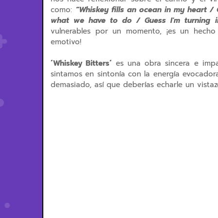
como:
“Whiskey fills an ocean in my heart / 
what we have to do / Guess I'm turning i
vulnerables por un momento, ¡es un hecho
emotivo!
´Whiskey Bitters´
es una obra sincera e impa
sintamos en sintonía con la energía evocador
demasiado, así que deberías echarle un vistaz