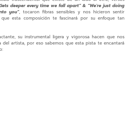
Gets deeper every time we fall apart” & “We're just doing
nto you”
, tocaron fibras sensibles y nos hicieron sentir
 que esta composición te fascinará por su enfoque tan
ctante, su instrumental ligera y vigorosa hacen que nos
a del artista, por eso sabemos que esta pista te encantará
o: