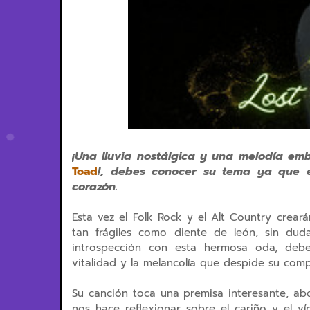
¡Una lluvia nostálgica y una melodía em
Toad
!, debes conocer su tema ya que 
corazón.
Esta vez el Folk Rock y el Alt Country crea
tan frágiles como diente de león, sin dud
introspección con esta hermosa oda, debe
vitalidad y la melancolía que despide su com
Su canción toca una premisa interesante, abo
nos hace reflexionar sobre el cariño y el ví