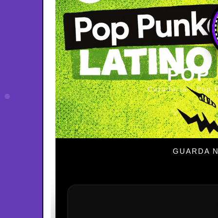
POP
Curaduría · Pop 
GUARDA N