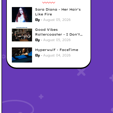
Sara Diana - Her Hair's
Like Fire
Ely
August 05, 2026
Good Vibes
Rollercoaster - I Don't
Care
Ely
August 05, 2026
Hyperwulf - FaceTime
Ely
August 04, 2026