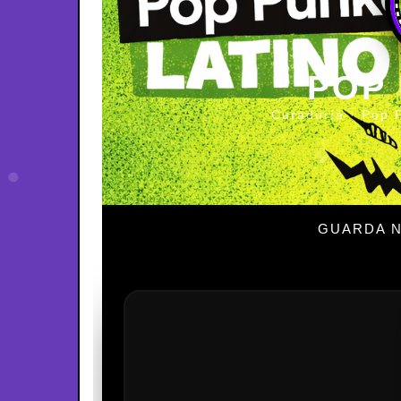
POP
Curaduría · Pop 
GUARDA N