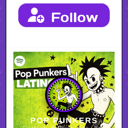
POP PUNKERS
Curaduría · Pop Punk · Emo · Rock