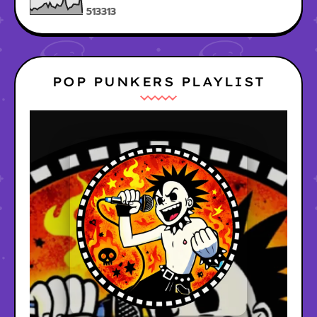
5
1
3
3
1
3
POP PUNKERS PLAYLIST