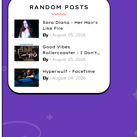
RANDOM POSTS
Sara Diana - Her Hair's
Like Fire
Ely
August 05, 2026
Good Vibes
Rollercoaster - I Don't
Care
Ely
August 05, 2026
Hyperwulf - FaceTime
Ely
August 04, 2026