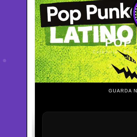
POP
Curaduría · Pop 
GUARDA N