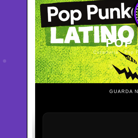
POP
Curaduría · Pop 
GUARDA N