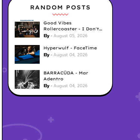
RANDOM POSTS
Good Vibes
Rollercoaster - I Don't
Care
Ely
August 05, 2026
Hyperwulf - FaceTime
Ely
August 04, 2026
BARRACÜDA - Mar
Adentro
Ely
August 04, 2026