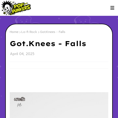
Home
Lo-fi Rock
Got.Knees - Falls
Got.Knees - Falls
April 04, 2025