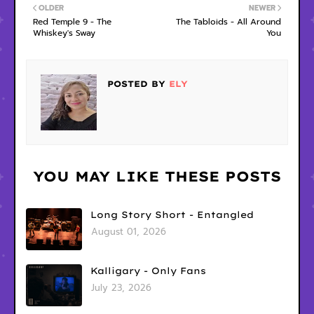
OLDER
NEWER
Red Temple 9 - The
The Tabloids - All Around
Whiskey's Sway
You
POSTED BY
ELY
YOU MAY LIKE THESE POSTS
Long Story Short - Entangled
August 01, 2026
Kalligary - Only Fans
July 23, 2026