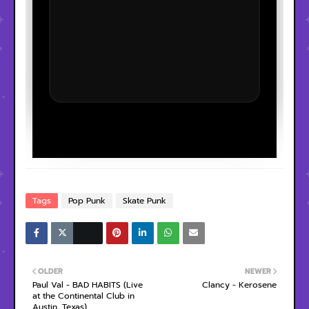
Tags
Pop Punk
Skate Punk
OLDER
NEWER
Paul Val - BAD HABITS (Live
Clancy - Kerosene
at the Continental Club in
Austin, Texas)