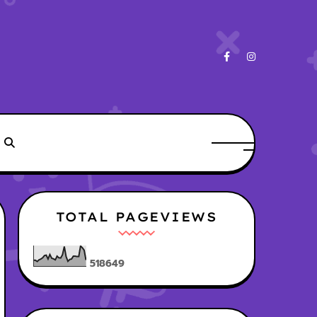
TOTAL PAGEVIEWS
5
1
8
6
4
9