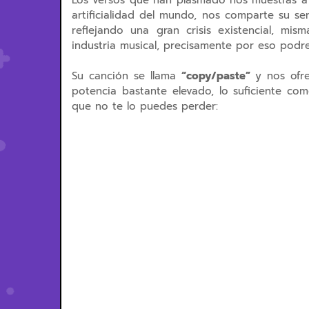
Los versos que han plasmado nos muestras a 
artificialidad del mundo, nos comparte su se
reflejando una gran crisis existencial, m
industria musical, precisamente por eso pod
Su canción se llama
“copy/paste”
y nos ofr
potencia bastante elevado, lo suficiente com
que no te lo puedes perder: