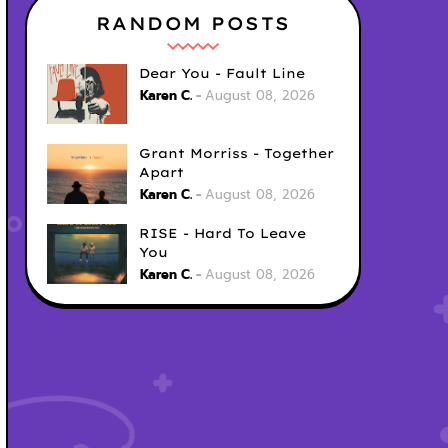
RANDOM POSTS
Dear You - Fault Line
Karen C.
August 08, 2026
Grant Morriss - Together
Apart
Karen C.
August 08, 2026
RISE - Hard To Leave
You
Karen C.
August 08, 2026