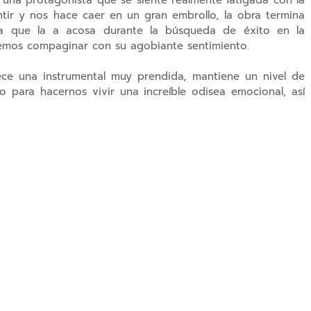
una protagonista que se siente realmente fatigada con la
ntir y nos hace caer en un gran embrollo, la obra termina
isma que la a acosa durante la búsqueda de éxito en la
remos compaginar con su agobiante sentimiento.
ece una instrumental muy prendida, mantiene un nivel de
o para hacernos vivir una increíble odisea emocional, así