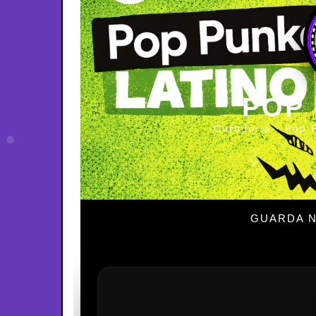
POP
Curaduría · Pop 
GUARDA N