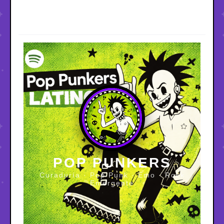
POP PUNKERS
Curaduría · Pop Punk · Emo · Rock
Emergente