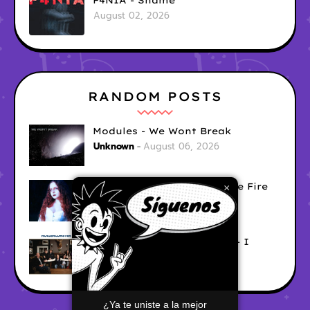
F4NIA - Shame
August 02, 2026
RANDOM POSTS
Modules - We Wont Break
Unknown
August 06, 2026
Sara Diana - Her Hair's Like Fire
×
Ely
August 05, 2026
Good Vibes Rollercoaster - I
Don't Care
Ely
August 05, 2026
¿Ya te uniste a la mejor