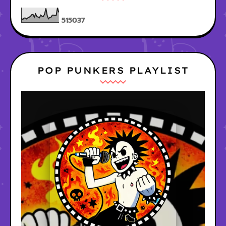
5
1
5
0
3
7
POP PUNKERS PLAYLIST