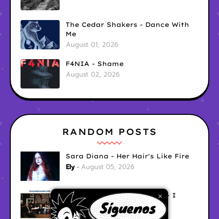
The Cedar Shakers - Dance With
Me
August 01, 2026
F4NIA - Shame
August 02, 2026
RANDOM POSTS
Sara Diana - Her Hair's Like Fire
Ely
August 05, 2026
Good Vibes Rollercoaster - I
×
Don't Care
Ely
August 05, 2026