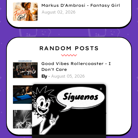
Markus D'Ambrosi - Fantasy Girl
August 02, 2026
RANDOM POSTS
Good Vibes Rollercoaster - I
Don't Care
Ely
August 05, 2026
Hyperwulf - FaceTime
×
Ely
August 04, 2026
BARRACÜDA - Mar Adentro
Ely
August 04, 2026