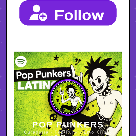
POP PUNKERS
Curaduría · Pop Punk · Emo · Rock