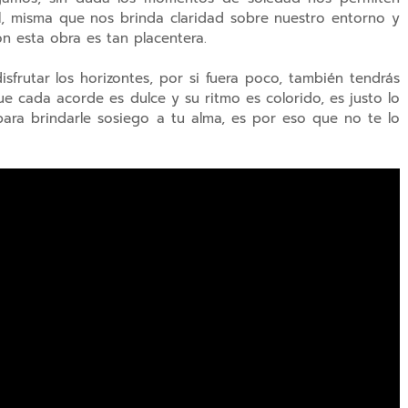
nal, misma que nos brinda claridad sobre nuestro entorno y
n esta obra es tan placentera.
sfrutar los horizontes, por si fuera
poco, también tendrás
e cada acorde es dulce y su ritmo es colorido, es justo lo
para brindarle sosiego a tu alma, es por eso que no te lo