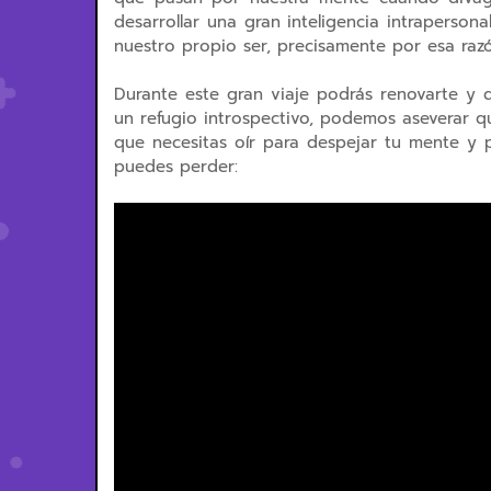
desarrollar una gran inteligencia intraperso
nuestro propio ser, precisamente por esa razó
Durante este gran viaje podrás renovarte y di
un refugio introspectivo, podemos aseverar qu
que necesitas oír para despejar tu mente y 
puedes perder: