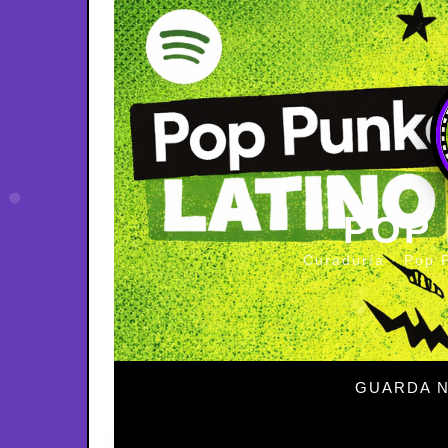
POP
Curaduría · Pop 
GUARDA N