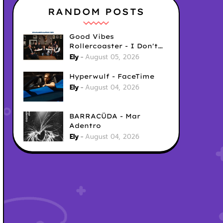
RANDOM POSTS
Good Vibes
Rollercoaster - I Don't
Care
Ely
August 05, 2026
Hyperwulf - FaceTime
Ely
August 04, 2026
BARRACÜDA - Mar
Adentro
Ely
August 04, 2026