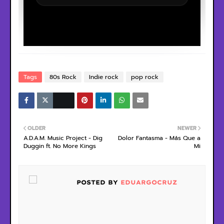
Tags
80s Rock
Indie rock
pop rock
OLDER
NEWER
A.D.A.M. Music Project - Dig
Dolor Fantasma - Más Que a
Duggin ft. No More Kings
Mi
POSTED BY
EDUARGOCRUZ