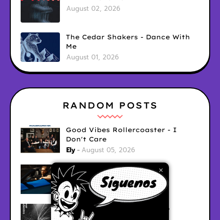
August 02, 2026
The Cedar Shakers - Dance With
Me
August 01, 2026
RANDOM POSTS
Good Vibes Rollercoaster - I
Don't Care
Ely
August 05, 2026
Hyperwulf - FaceTime
×
Ely
August 04, 2026
BARRACÜDA - Mar Adentro
Ely
August 04, 2026