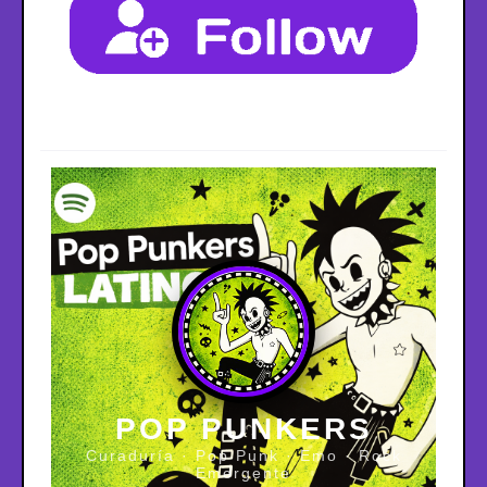
POP PUNKERS
Curaduría · Pop Punk · Emo · Rock
Emergente